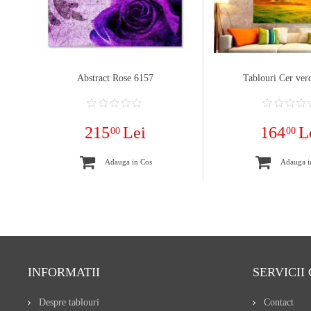
Abstract Rose 6157
Tablouri Cer ver
215
Lei
164
L
00
00
Adauga in Cos
Adauga i
INFORMATII
SERVICII 
Despre tablouri
Contact