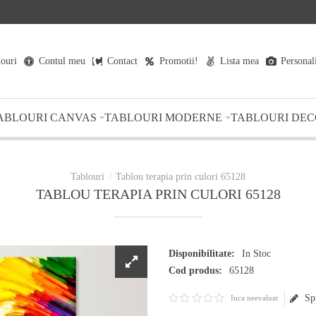
louri
Contul meu
Contact
Promotii!
Lista mea
Personal
ABLOURI CANVAS
TABLOURI MODERNE
TABLOURI DEC
Tablou terapia prin culori 65128
TABLOU TERAPIA PRIN CULORI 65128
Disponibilitate:
In Stoc
Cod produs:
65128
Sp
Inca neevaluat