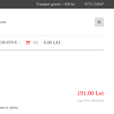
Transport gratuit > 650 lei
0773-724547
izate
0
.
00
LEI
ORATIVE
0
191
.
00
Lei
Fara TVA:
160.50 Lei
une-ti opinia