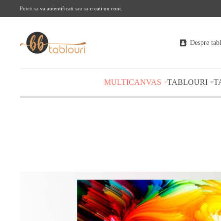
Puteti sa
va autentificati
sau sa
creati un cont
.
Despre tab
MULTICANVAS
TABLOURI
T