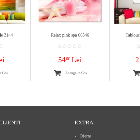
de 3144
Relax pink spa 66546
Tablour
ei
54
Lei
2
00
n Cos
Adauga in Cos
CLIENTI
EXTRA
Oferte