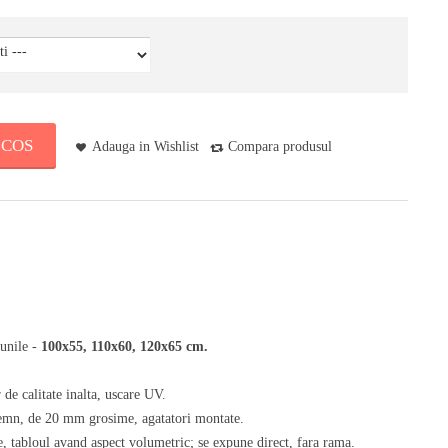
 COS
Adauga in Wishlist
Compara produsul
iunile -
100x55, 110x60, 120x65 cm.
de calitate inalta, uscare UV.
 lemn, de 20 mm grosime, agatatori montate.
, tabloul avand aspect volumetric; se expune direct, fara rama.