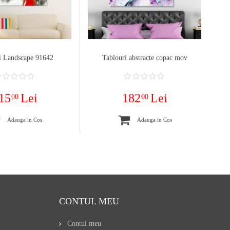
i Landscape 91642
Tablouri abstracte copac mov
15
Lei
182
Lei
00
00
Adauga in Cos
Adauga in Cos
CONTUL MEU
Contul meu