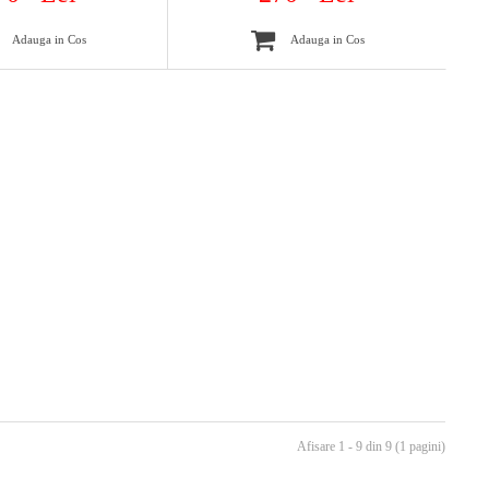
Adauga in Cos
Adauga in Cos
Afisare 1 - 9 din 9 (1 pagini)