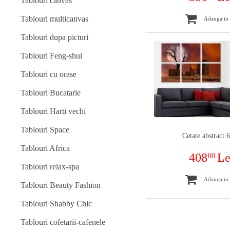
Tablouri canvas
Tablouri multicanvas
Adauga in
Tablouri dupa picturi
Tablouri Feng-shui
Tablouri cu orase
Tablouri Bucatarie
Tablouri Harti vechi
Tablouri Space
Cetate abstract 
Tablouri Africa
408
Le
00
Tablouri relax-spa
Adauga in
Tablouri Beauty Fashion
Tablouri Shabby Chic
Tablouri cofetarii-cafenele