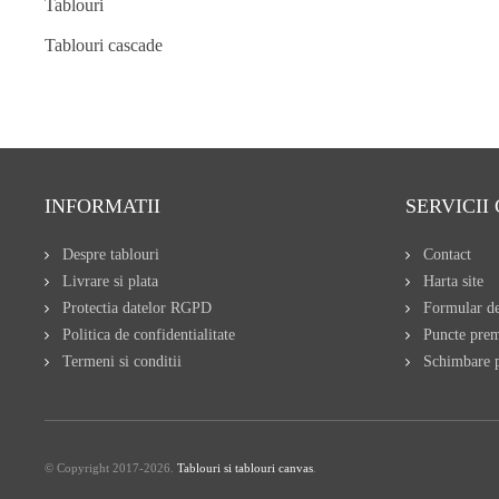
Tablouri
Tablouri cascade
INFORMATII
SERVICII 
Despre tablouri
Contact
Livrare si plata
Harta site
Protectia datelor RGPD
Formular de
Politica de confidentialitate
Puncte pre
Termeni si conditii
Schimbare p
© Copyright 2017-2026.
Tablouri si tablouri canvas
.