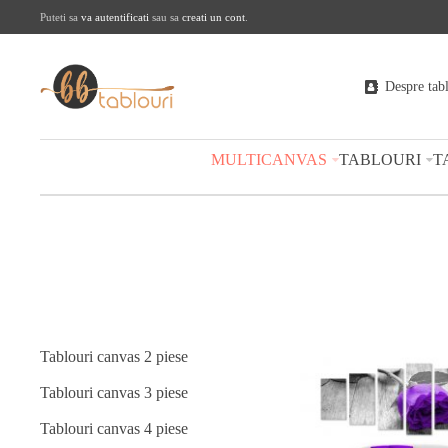
Puteti sa
va autentificati
sau sa
creati un cont
.
Despre tab
MULTICANVAS
TABLOURI
T
Tablouri canvas 2 piese
Tablouri canvas 3 piese
Tablouri canvas 4 piese