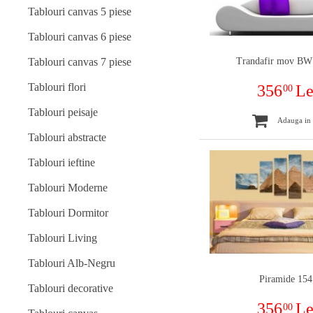
Tablouri canvas 5 piese
Tablouri canvas 6 piese
Trandafir mov BW
Tablouri canvas 7 piese
Tablouri flori
356
Le
00
Tablouri peisaje
Adauga in
Tablouri abstracte
Tablouri ieftine
Tablouri Moderne
Tablouri Dormitor
Tablouri Living
Tablouri Alb-Negru
Piramide 154
Tablouri decorative
356
Le
00