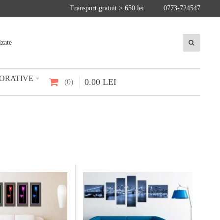
Transport gratuit > 650 lei
0773-724547
izate
ORATIVE
0
.
00
LEI
0