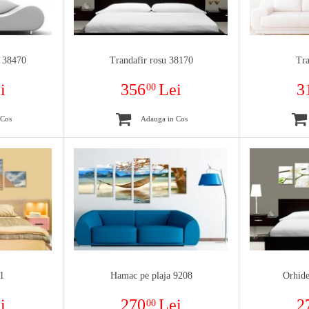
 38470
Trandafir rosu 38170
Tra
i
356
Lei
3
00
 Cos
Adauga in Cos
1
Hamac pe plaja 9208
Orhid
i
270
Lei
2
00