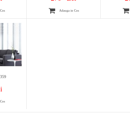
 Cos
Adauga in Cos
6359
i
 Cos