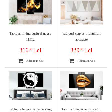
Tablouri living auriu si negru
Tablouri canvas triunghiuri
11312
abstracte
316
Lei
320
Lei
00
00
Adauga in Cos
Adauga in Cos
Tablouri feng-shui yin si yang
Tablouri moderne buze aurii