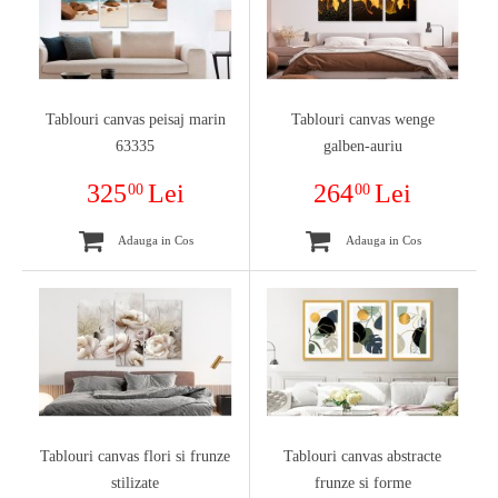
Tablouri canvas peisaj marin
Tablouri canvas wenge
63335
galben-auriu
325
Lei
264
Lei
00
00
Adauga in Cos
Adauga in Cos
Tablouri canvas flori si frunze
Tablouri canvas abstracte
stilizate
frunze si forme