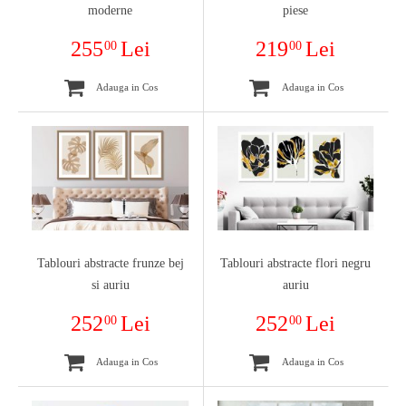
moderne
piese
255
Lei
219
Lei
00
00
Adauga in Cos
Adauga in Cos
Tablouri abstracte frunze bej
Tablouri abstracte flori negru
si auriu
auriu
252
Lei
252
Lei
00
00
Adauga in Cos
Adauga in Cos