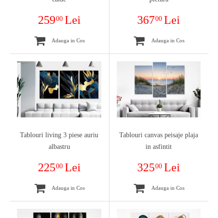
259
Lei
367
Lei
00
00
Adauga in Cos
Adauga in Cos
Tablouri living 3 piese auriu
Tablouri canvas peisaje plaja
albastru
in asfintit
225
Lei
325
Lei
00
00
Adauga in Cos
Adauga in Cos