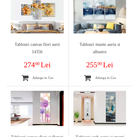
Tablouri canvas flori aurii
Tablouri munte auriu si
14356
albastru
274
Lei
255
Lei
00
00
Adauga in Cos
Adauga in Cos