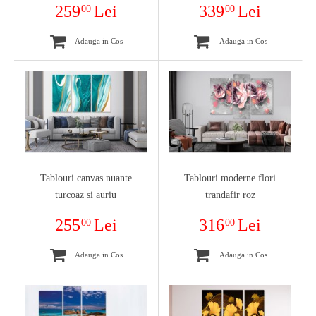
259
Lei
339
Lei
00
00
Adauga in Cos
Adauga in Cos
Tablouri canvas nuante
Tablouri moderne flori
turcoaz si auriu
trandafir roz
255
Lei
316
Lei
00
00
Adauga in Cos
Adauga in Cos