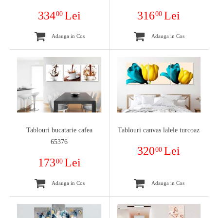
334
Lei
316
Lei
00
00
Adauga in Cos
Adauga in Cos
Tablouri bucatarie cafea
Tablouri canvas lalele turcoaz
65376
320
Lei
00
173
Lei
00
Adauga in Cos
Adauga in Cos