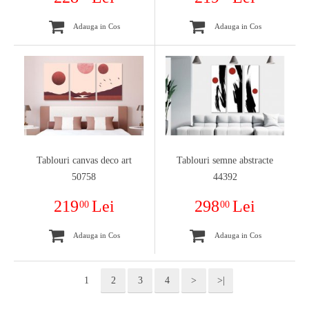
Adauga in Cos
Adauga in Cos
Tablouri canvas deco art
Tablouri semne abstracte
50758
44392
219
Lei
298
Lei
00
00
Adauga in Cos
Adauga in Cos
1
2
3
4
>
>|