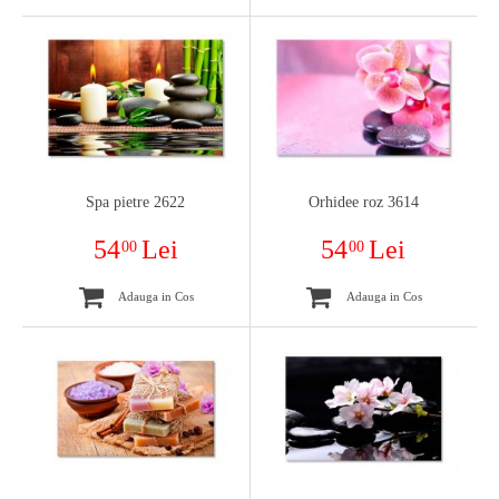
Spa pietre 2622
Orhidee roz 3614
54
Lei
54
Lei
00
00
Adauga in Cos
Adauga in Cos