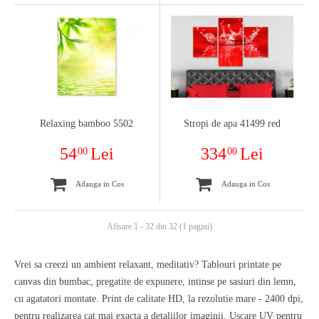
Relaxing bamboo 5502
Stropi de apa 41499 red
54
Lei
334
Lei
00
00
Adauga in Cos
Adauga in Cos
Afisare 1 - 32 din 32 (1 pagini)
Vrei sa creezi un ambient relaxant, meditativ? Tablouri printate pe
canvas din bumbac, pregatite de expunere, intinse pe sasiuri din lemn,
cu agatatori montate. Print de calitate HD, la rezolutie mare - 2400 dpi,
pentru realizarea cat mai exacta a detaliilor imaginii. Uscare UV pentru