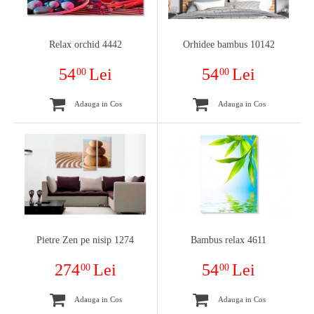
Relax orchid 4442
Orhidee bambus 10142
54
Lei
54
Lei
00
00
Adauga in Cos
Adauga in Cos
Pietre Zen pe nisip 1274
Bambus relax 4611
274
Lei
54
Lei
00
00
Adauga in Cos
Adauga in Cos