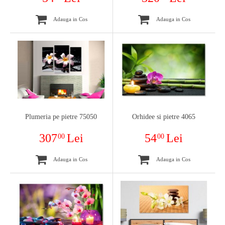
Adauga in Cos
Adauga in Cos
Plumeria pe pietre 75050
Orhidee si pietre 4065
307
Lei
54
Lei
00
00
Adauga in Cos
Adauga in Cos