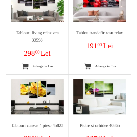
Tablouri living relax zen
Tablou trandafir rosu relax
33598
191
Lei
00
298
Lei
00
Adauga in Cos
Adauga in Cos
Tablouri canvas 4 piese 45823
Pietre si orhidee 40865