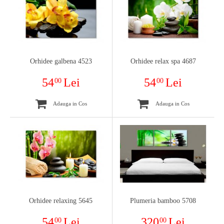
Orhidee galbena 4523
Orhidee relax spa 4687
54
Lei
54
Lei
00
00
Adauga in Cos
Adauga in Cos
Orhidee relaxing 5645
Plumeria bamboo 5708
54
Lei
320
Lei
00
00