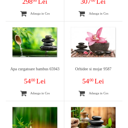
298
Lei
307
Lei
00
00
Adauga in Cos
Adauga in Cos
Apa curgatoare bambus 65943
Orhidee si mojar 9587
54
Lei
54
Lei
00
00
Adauga in Cos
Adauga in Cos