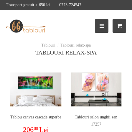
Transport gratuit > 650 lei
0773-724547
Tablouri relax-spa
TABLOURI RELAX-SPA
Tablou canvas cascade superbe
Tablouri salon unghii zen
17257
206
Lei
00