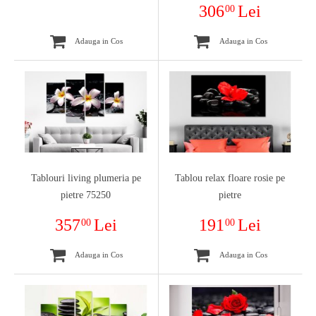
306
Lei
00
Adauga in Cos
Adauga in Cos
Tablouri living plumeria pe
Tablou relax floare rosie pe
pietre 75250
pietre
357
Lei
191
Lei
00
00
Adauga in Cos
Adauga in Cos