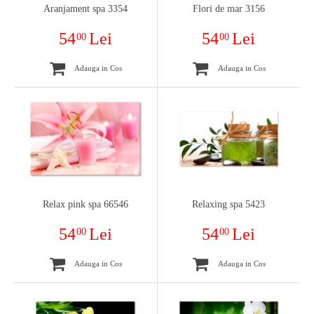
Aranjament spa 3354
Flori de mar 3156
54
Lei
54
Lei
00
00
Adauga in Cos
Adauga in Cos
Relax pink spa 66546
Relaxing spa 5423
54
Lei
54
Lei
00
00
Adauga in Cos
Adauga in Cos