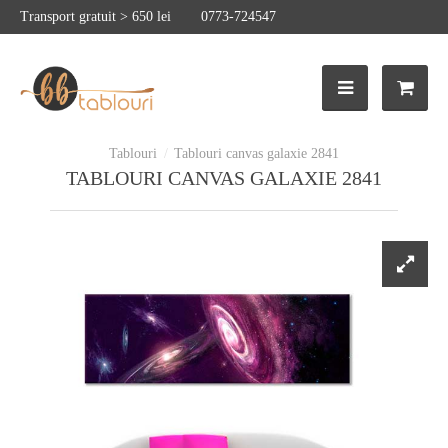
Transport gratuit > 650 lei
0773-724547
Tablouri canvas galaxie 2841
TABLOURI CANVAS GALAXIE 2841