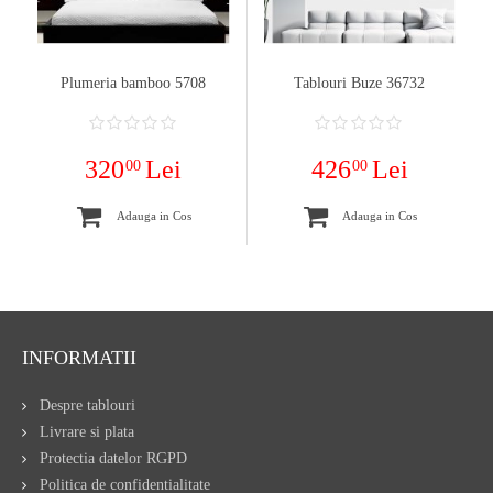
Plumeria bamboo 5708
Tablouri Buze 36732
320
Lei
426
Lei
00
00
Adauga in Cos
Adauga in Cos
INFORMATII
Despre tablouri
Livrare si plata
Protectia datelor RGPD
Politica de confidentialitate