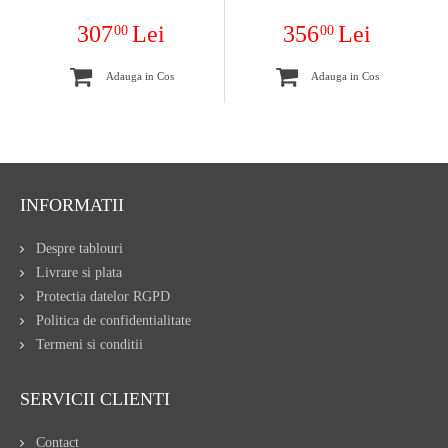
307
Lei
356
Lei
00
00
Adauga in Cos
Adauga in Cos
INFORMATII
Despre tablouri
Livrare si plata
Protectia datelor RGPD
Politica de confidentialitate
Termeni si conditii
SERVICII CLIENTI
Contact