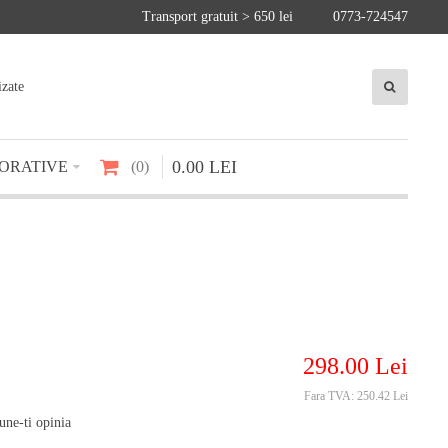
Transport gratuit > 650 lei
0773-724547
izate
0
.
00
LEI
ORATIVE
0
298
.
00
Lei
Fara TVA:
250.42 Lei
une-ti opinia