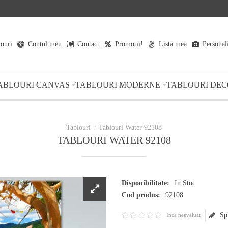
louri
Contul meu
Contact
Promotii!
Lista mea
Personal
ABLOURI CANVAS
TABLOURI MODERNE
TABLOURI DEC
Tablouri Water 92108
TABLOURI WATER 92108
Disponibilitate:
In Stoc
Cod produs:
92108
Sp
Inca neevaluat