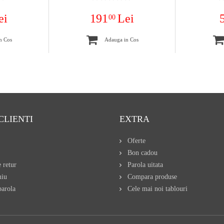
ei
191
Lei
00
n Cos
Adauga in Cos
CLIENTI
EXTRA
Oferte
Bon cadou
 retur
Parola uitata
miu
Compara produse
arola
Cele mai noi tablouri