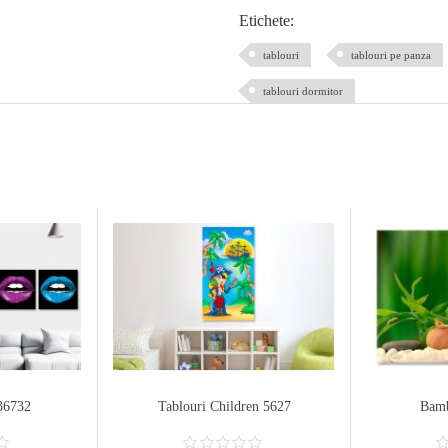
Etichete:
tablouri
tablouri pe panza
tablouri dormitor
36732
Tablouri Children 5627
Bamb