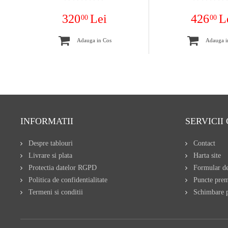
320
Lei
426
L
00
00
Adauga in Cos
Adauga i
INFORMATII
SERVICII 
Despre tablouri
Contact
Livrare si plata
Harta site
Protectia datelor RGPD
Formular de
Politica de confidentialitate
Puncte pre
Termeni si conditii
Schimbare p