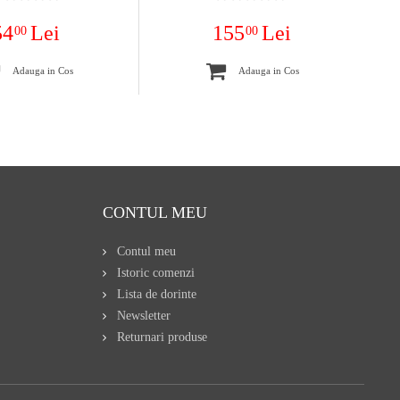
54
Lei
155
Lei
00
00
Adauga in Cos
Adauga in Cos
CONTUL MEU
Contul meu
Istoric comenzi
Lista de dorinte
Newsletter
Returnari produse