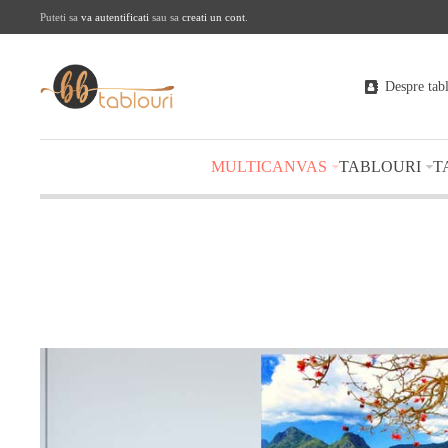
Puteti sa
va autentificati
sau sa
creati un cont
.
Despre tab
MULTICANVAS
TABLOURI
T