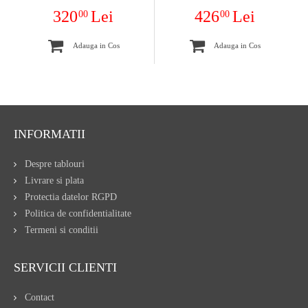
320
Lei
426
Lei
00
00
Adauga in Cos
Adauga in Cos
INFORMATII
Despre tablouri
Livrare si plata
Protectia datelor RGPD
Politica de confidentialitate
Termeni si conditii
SERVICII CLIENTI
Contact