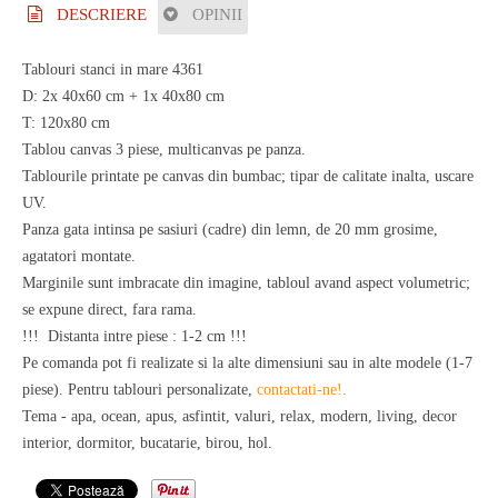
DESCRIERE
OPINII
Tablouri stanci in mare 4361
D: 2x 40x60 cm + 1x 40x80 cm
T: 120x80 cm
Tablou canvas 3 piese, multicanvas pe panza.
Tablourile printate pe canvas din bumbac; tipar de calitate inalta, uscare
UV.
Panza gata intinsa pe sasiuri (cadre) din lemn, de 20 mm grosime,
agatatori montate.
Marginile sunt imbracate din imagine, tabloul avand aspect volumetric;
se expune direct, fara rama.
!!! Distanta intre piese : 1-2 cm !!!
Pe comanda pot fi realizate si la alte dimensiuni sau in alte modele (1-7
piese). Pentru tablouri personalizate,
contactati-ne!
.
Tema - apa, ocean, apus, asfintit, valuri, relax, modern, living, decor
interior, dormitor, bucatarie, birou, hol.