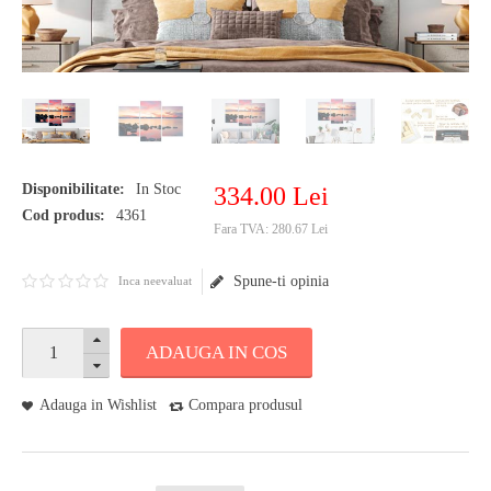
Disponibilitate:
In Stoc
334
.
00
Lei
Cod produs:
4361
Fara TVA:
280.67 Lei
Spune-ti opinia
Inca neevaluat
ADAUGA IN COS
Adauga in Wishlist
Compara produsul