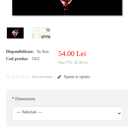
Disponibilitate:
In Stoc
54
.
00
Lei
Cod produs:
5411
Fara TVA:
45.38 Lei
Spune-ti opinia
Inca neevaluat
Dimensiune