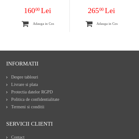
160
Lei
265
Lei
00
00
Adauga in Cos
Adauga in Cos
INFORMATII
Despre tablouri
Livrare si plata
Protectia datelor RGPD
Politica de confidentialitate
Termeni si conditii
SERVICII CLIENTI
Contact