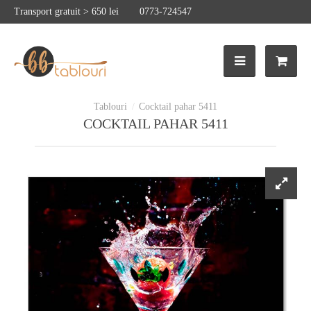
Transport gratuit > 650 lei
0773-724547
Cocktail pahar 5411
COCKTAIL PAHAR 5411