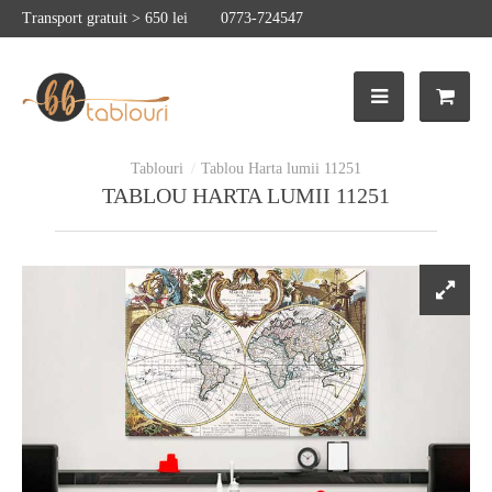
Transport gratuit > 650 lei
0773-724547
Tablou Harta lumii 11251
TABLOU HARTA LUMII 11251