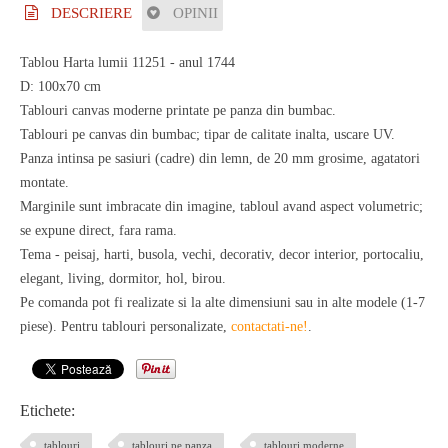
DESCRIERE
OPINII
Tablou Harta lumii 11251 - anul 1744
D: 100x70 cm
Tablouri canvas moderne printate pe panza din bumbac.
Tablouri pe canvas din bumbac; tipar de calitate inalta, uscare UV.
Panza intinsa pe sasiuri (cadre) din lemn, de 20 mm grosime, agatatori
montate.
Marginile sunt imbracate din imagine, tabloul avand aspect volumetric;
se expune direct, fara rama.
Tema - peisaj, harti, busola, vechi, decorativ, decor interior, portocaliu,
elegant, living, dormitor, hol, birou.
Pe comanda pot fi realizate si la alte dimensiuni sau in alte modele (1-7
piese). Pentru tablouri personalizate,
contactati-ne!
.
Etichete:
tablouri
tablouri pe panza
tablouri moderne