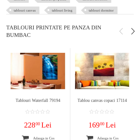
tablouri canvas
tablouri living
tablouri dormitor
TABLOURI PRINTATE PE PANZA DIN
BUMBAC
Tablouri Waterfall 79194
Tablou canvas copaci 17114
228
Lei
169
Lei
00
00
Adauga in Cos
Adauga in Cos