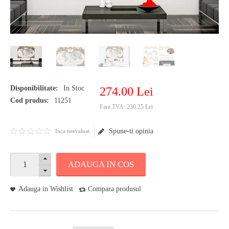
Disponibilitate:
In Stoc
274
.
00
Lei
Cod produs:
11251
Fara TVA:
230.25 Lei
Spune-ti opinia
Inca neevaluat
ADAUGA IN COS
Adauga in Wishlist
Compara produsul