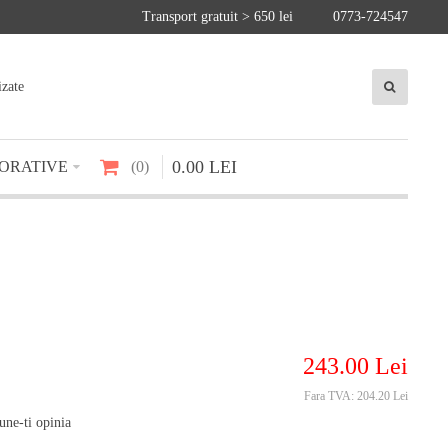
Transport gratuit > 650 lei
0773-724547
izate
0
.
00
LEI
ORATIVE
0
243
.
00
Lei
Fara TVA:
204.20 Lei
une-ti opinia