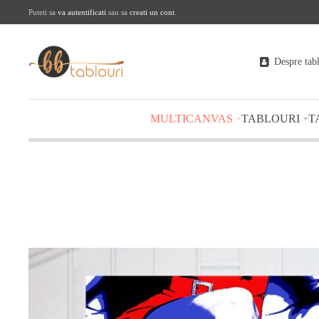
Puteti sa
va autentificati
sau sa
creati un cont
.
Despre tab
MULTICANVAS
TABLOURI
T