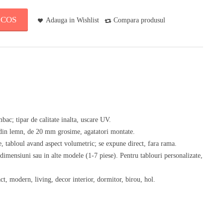
 COS
Adauga in Wishlist
Compara produsul
bac; tipar de calitate inalta, uscare UV.
) din lemn, de 20 mm grosime, agatatori montate.
, tabloul avand aspect volumetric; se expune direct, fara rama.
 dimensiuni sau in alte modele (1-7 piese). Pentru tablouri personalizate,
ct, modern, living, decor interior, dormitor, birou, hol.