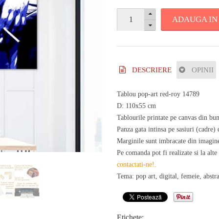
ADAUGA IN
DESCRIERE
OPINII
Tablou pop-art red-roy 14789
D: 110x55 cm
Tablourile printate pe canvas din bum
Panza gata intinsa pe sasiuri (cadre
Marginile sunt imbracate din imagine
Pe comanda pot fi realizate si la alte
contactati-ne!
.
Tema: pop art, digital, femeie, abstra
Etichete: