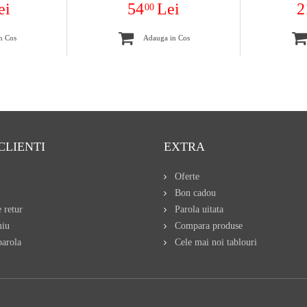
ei
54
Lei
2
00
n Cos
Adauga in Cos
CLIENTI
EXTRA
Oferte
Bon cadou
 retur
Parola uitata
miu
Compara produse
arola
Cele mai noi tablouri