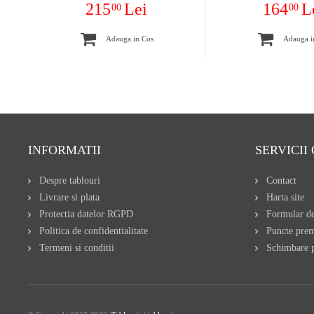
215
Lei
164
L
00
00
Adauga in Cos
Adauga i
INFORMATII
SERVICII 
Despre tablouri
Contact
Livrare si plata
Harta site
Protectia datelor RGPD
Formular de
Politica de confidentialitate
Puncte pre
Termeni si conditii
Schimbare p