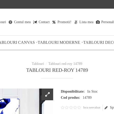
louri
Contul meu
Contact
Promotii!
Lista mea
Personal
ABLOURI CANVAS
TABLOURI MODERNE
TABLOURI DEC
Tablouri red-roy 14789
TABLOURI RED-ROY 14789
Disponibilitate:
In Stoc
Cod produs:
14789
Sp
Inca neevaluat