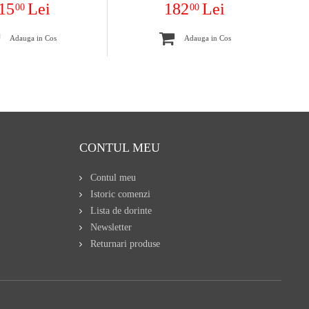
15
Lei
182
Lei
00
00
Adauga in Cos
Adauga in Cos
CONTUL MEU
Contul meu
Istoric comenzi
Lista de dorinte
Newsletter
Returnari produse