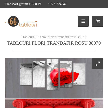
Transport gratuit > 650 lei
0773-724547
Tablouri flori trandafir rosu 38070
TABLOURI FLORI TRANDAFIR ROSU 38070