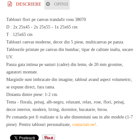
DESCRIERE
OPINII
Tablouri flori pe canvas trandafir rosu 38070
D : 2x 25x45 - 2x 25x55 - 1x 25x65 cm
T : 125x65 cm
Tablouri canvas moderne, decor din 5 piese, multicanvas pe panza.
Tablourile printate pe canvas din bumbac; tipar de calitate inalta, uscare
UV.
Panza gata intinsa pe sasiuri (cadre) din lemn, de 20 mm grosime,
agatatori montate.
Marginile sunt imbracate din imagine, tabloul avand aspect volumetric;
se expune direct, fara rama.
Distanta dintre piese: 1-2 cm.
Tema - florala, peisaj, alb-negru, relaxant, relax, rose, flori, peisaj,
decor interior, modern, living, dormitor, bucatarie, birou.
Pe comanda pot fi realizate si la alte dimensiuni sau in alte modele (1-7
piese). Pentru tablouri personalizate,
contactati-ne!
.