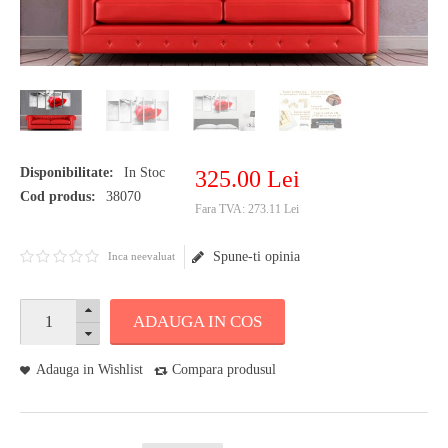
Disponibilitate:
In Stoc
325
.
00
Lei
Cod produs:
38070
Fara TVA:
273.11 Lei
Spune-ti opinia
Inca neevaluat
ADAUGA IN COS
Adauga in Wishlist
Compara produsul