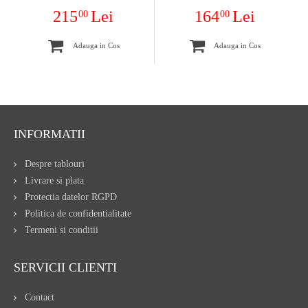
215
Lei
164
Lei
00
00
Adauga in Cos
Adauga in Cos
INFORMATII
Despre tablouri
Livrare si plata
Protectia datelor RGPD
Politica de confidentialitate
Termeni si conditii
SERVICII CLIENTI
Contact