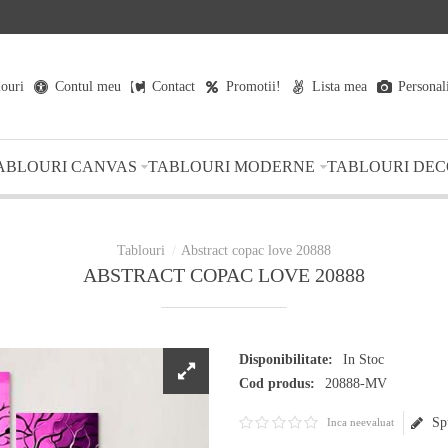
louri
Contul meu
Contact
Promotii!
Lista mea
Personal
ABLOURI CANVAS
TABLOURI MODERNE
TABLOURI DEC
Abstract copac love 20888
ABSTRACT COPAC LOVE 20888
Disponibilitate:
In Stoc
Cod produs:
20888-MV
Sp
Inca neevaluat