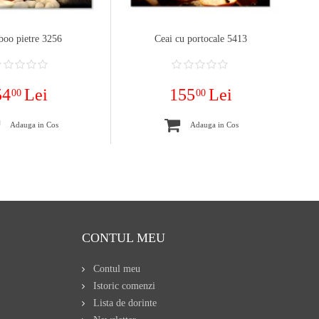
oo pietre 3256
Ceai cu portocale 5413
54
Lei
155
Lei
00
00
Adauga in Cos
Adauga in Cos
CONTUL MEU
Contul meu
Istoric comenzi
Lista de dorinte