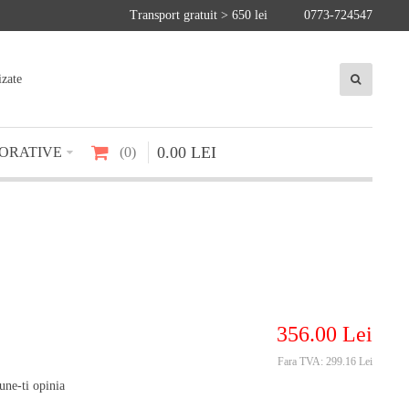
Transport gratuit > 650 lei
0773-724547
izate
0
.
00
LEI
ORATIVE
0
356
.
00
Lei
Fara TVA:
299.16 Lei
une-ti opinia