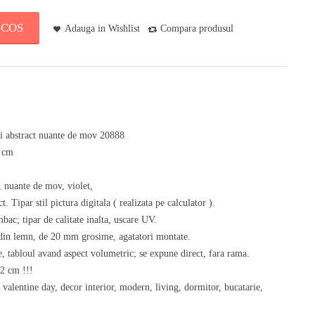
 COS
Adauga in Wishlist
Compara produsul
ti abstract nuante de mov 20888
0 cm
 nuante de mov, violet,
t. Tipar stil pictura digitala ( realizata pe calculator ).
bac; tipar de calitate inalta, uscare UV.
) din lemn, de 20 mm grosime, agatatori montate.
, tabloul avand aspect volumetric; se expune direct, fara rama.
 2 cm !!!
 valentine day, decor interior, modern, living, dormitor, bucatarie,