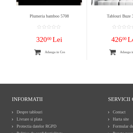
Plumeria bamboo 5708
Tablouri Buze 
320
Lei
426
L
00
00
Adauga in Cos
Adauga i
INFORMATII
SERVICII 
Despre tablouri
Contact
Livrare si plata
Harta site
Protectia datelor RGPD
Formular de