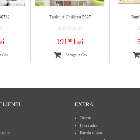
36732
Tablouri Children 5627
Bamb
ei
191
Lei
00
n Cos
Adauga in Cos
CLIENTI
EXTRA
Oferte
Bon cadou
 retur
Parola uitata