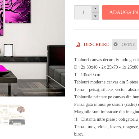
ADAUGA IN
DESCRIERE
OPINII
Tablouri canvas decorativ indragosti
D : 2x 30x40 - 2x 25x70 - 1x 25x8
T : 135x80 cm
Tablouri moderne canvas din 5 piese,
Tema - peisaj, siluete, vector, abstrac
Tablourile printate pe canvas din bum
Panza gata intinsa pe sasiuri (cadre
Marginile sunt imbracate din imagine
!!! Distanta intre piese : obligatoriu
Tema - mov, violet, lovers, dragoste,
birou.