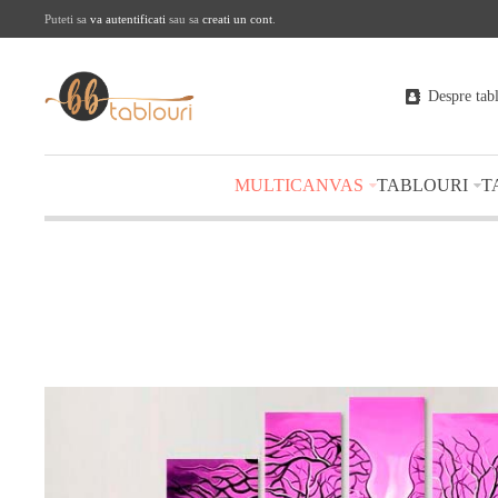
Puteti sa
va autentificati
sau sa
creati un cont
.
Despre tab
MULTICANVAS
TABLOURI
T