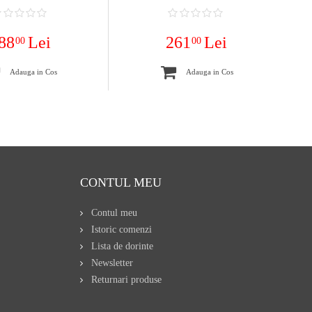
88
Lei
261
Lei
00
00
Adauga in Cos
Adauga in Cos
CONTUL MEU
Contul meu
Istoric comenzi
Lista de dorinte
Newsletter
Returnari produse