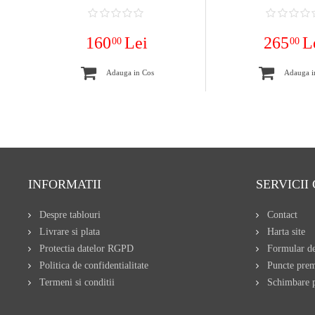
160
Lei
265
L
00
00
Adauga in Cos
Adauga i
INFORMATII
SERVICII 
Despre tablouri
Contact
Livrare si plata
Harta site
Protectia datelor RGPD
Formular de
Politica de confidentialitate
Puncte pre
Termeni si conditii
Schimbare p