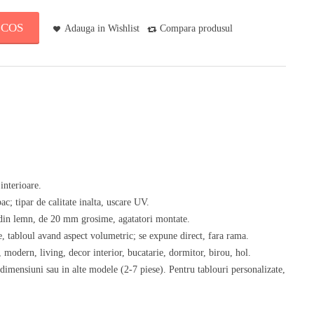
 COS
Adauga in Wishlist
Compara produsul
interioare.
c; tipar de calitate inalta, uscare UV.
) din lemn, de 20 mm grosime, agatatori montate.
, tabloul avand aspect volumetric; se expune direct, fara rama.
, modern, living, decor interior, bucatarie, dormitor, birou, hol.
 dimensiuni sau in alte modele (2-7 piese). Pentru tablouri personalizate,