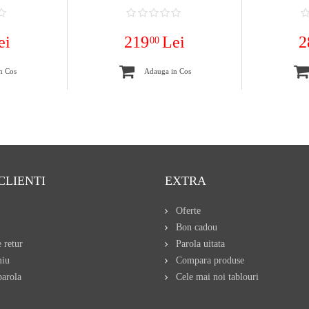
ei
219
Lei
2
00
n Cos
Adauga in Cos
CLIENTI
EXTRA
Oferte
Bon cadou
 retur
Parola uitata
miu
Compara produse
arola
Cele mai noi tablouri