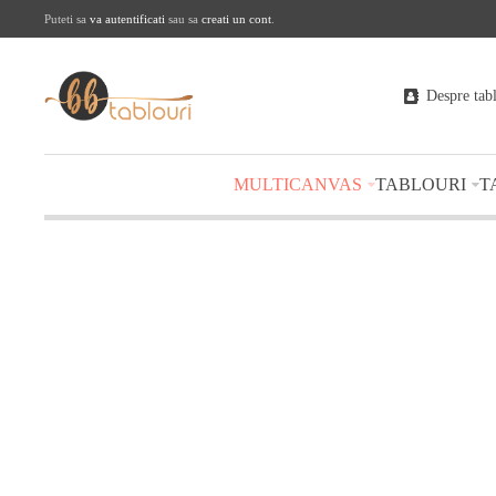
Puteti sa
va autentificati
sau sa
creati un cont
.
Despre tab
MULTICANVAS
TABLOURI
T