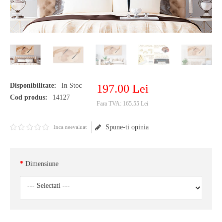
Disponibilitate:
In Stoc
197
.
00
Lei
Cod produs:
14127
Fara TVA:
165.55 Lei
Spune-ti opinia
Inca neevaluat
Dimensiune