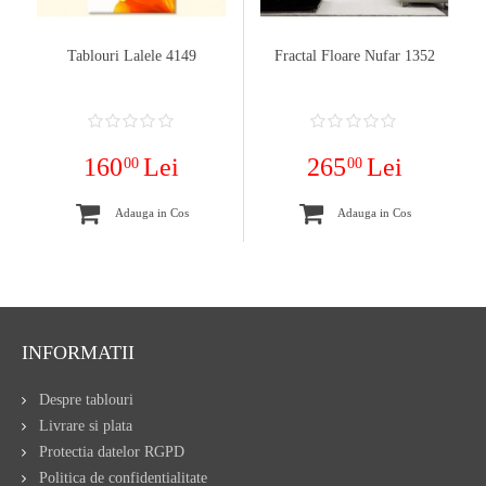
Tablouri Lalele 4149
Fractal Floare Nufar 1352
160
Lei
265
Lei
00
00
Adauga in Cos
Adauga in Cos
INFORMATII
Despre tablouri
Livrare si plata
Protectia datelor RGPD
Politica de confidentialitate