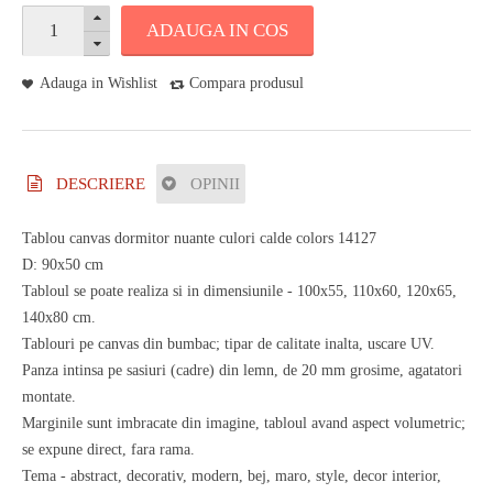
ADAUGA IN COS
Adauga in Wishlist
Compara produsul
DESCRIERE
OPINII
Tablou canvas dormitor nuante culori calde colors 14127
D: 90x50 cm
Tabloul se poate realiza si in dimensiunile - 100x55, 110x60, 120x65,
140x80 cm.
Tablouri pe canvas din bumbac; tipar de calitate inalta, uscare UV.
Panza intinsa pe sasiuri (cadre) din lemn, de 20 mm grosime, agatatori
montate.
Marginile sunt imbracate din imagine, tabloul avand aspect volumetric;
se expune direct, fara rama.
Tema - abstract, decorativ, modern, bej, maro, style, decor interior,