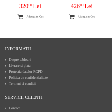
320
Lei
426
Lei
00
00
Adauga in Cos
Adauga in Cos
INFORMATII
Despre tablouri
Livrare si plata
Protectia datelor RGPD
Politica de confidentialitate
Termeni si conditii
SERVICII CLIENTI
Contact