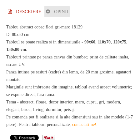
DESCRIERE
OPINII
Tablou abstract copac flori gri-maro 18129
D: 80x50 cm
Tabloul se poate realiza si in dimensiunile -
90x60, 110x70, 120x75,
130x80 cm.
Tablouri printate pe panza canvas din bumbac; print de calitate inalta,
uscare UV.
Panza intinsa pe sasiuri (cadre) din lemn, de 20 mm grosime, agatatori
montate.
Marginile sunt imbracate din imagine, tabloul avand aspect volumetric;
se expune direct, fara rama.
Tema - abstract, floare, decor interior, maro, cupru, gri, modern,
elegant, birou, living, dormitor, peisaj.
Pe comanda pot fi realizate si la alte dimensiuni sau in alte modele (1-7
piese). Pentru tablouri personalizate,
contactati-ne!
.