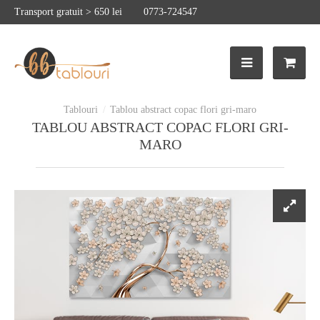
Transport gratuit > 650 lei
0773-724547
Tablou abstract copac flori gri-maro
TABLOU ABSTRACT COPAC FLORI GRI-
MARO