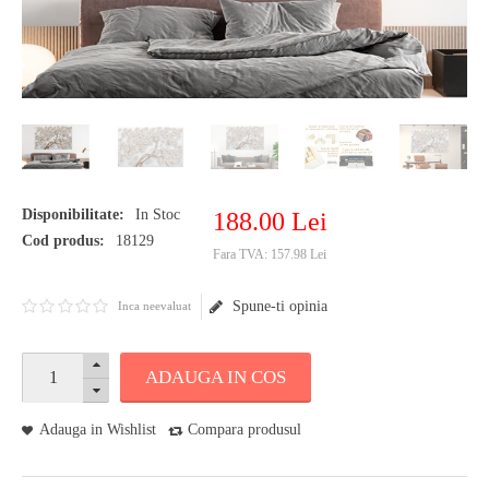
Disponibilitate:
In Stoc
188
.
00
Lei
Cod produs:
18129
Fara TVA:
157.98 Lei
Spune-ti opinia
Inca neevaluat
ADAUGA IN COS
Adauga in Wishlist
Compara produsul